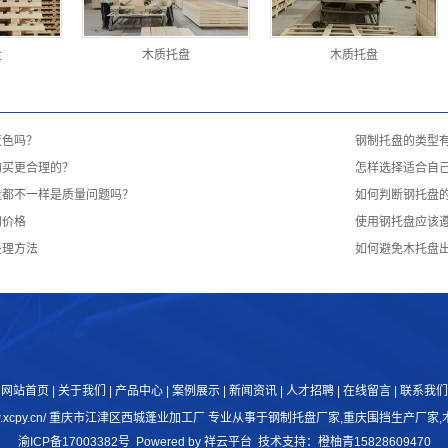
盘
木质托盘
木质托盘
变色吗？
钢制托盘的类型
购买更合理的？
怎样选择适合自
量都不一样是质量问题吗？
如何判断钢托盘
和价格
使用钢托盘应该
处理方法
如何避免木托盘
网站首页
|
关于我们
|
产品中心
|
案例展示 |
新闻资讯
|
人才招聘
|
在线留言
|
联系我们
://www.xcpy.cn/ 重庆市江津区西城蓬业加工厂 专业从事于
钢制托盘厂家
,
重庆围挡生产厂家
,
渝ICP备17003382号
Powered by
祥云平台
技术支持：
橙柚青15828609470