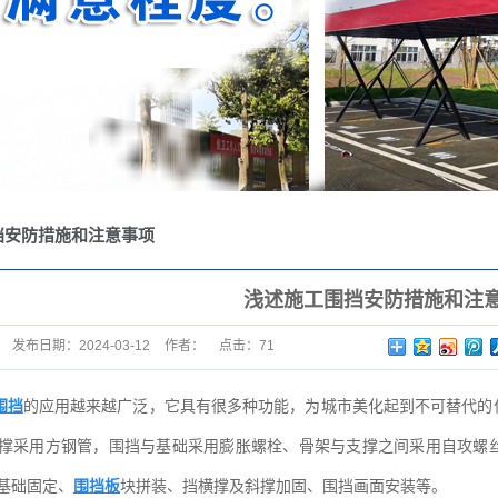
他
托架
包装箱
挡安防措施和注意事项
浅述施工围挡安防措施和注
发布日期：
2024-03-12
作者：
点击：
71
围挡
的应用越来越广泛，它具有很多种功能，为城市美化起到不可替代的
撑采用方钢管，围挡与基础采用膨胀螺栓、骨架与支撑之间采用自攻螺
基础固定、
围挡板
块拼装、挡横撑及斜撑加固、围挡画面安装等。