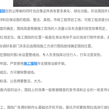
围挡
在防尘降噪的同时也应像这样具有更多美化、绿化功能。并且围挡外
材料应保证围栏稳固、整洁、美观。市政工程项目工地，可按工程进度分
度的确定，围挡高度根据施工现场的人流量以及车流量的视觉效果而定，
置红线定位，施工围挡的位置一般是在商业地块不出红线进行制作安装，
协调好各部门关系后由围挡施工方进行围挡放线确定围挡位置。
前在围档外围2米设置警戒线，专人负责指挥过往行人、行车注意安防。
设牢固，严禁使用
施工围档
作支撑搭设脚手架。
完成后，方可撤除警戒线。
的标语、公告牌要整洁、大方。
画面内容的设计，围挡上的效果一般根据楼盘的宣传语和企业的一些宣传
施工，围挡广告牌的制作从基础坑开挖开始，基坑开挖要按照红线进行放