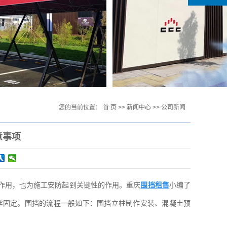
您的当前位置：
首 页
>>
新闻中心
>>
公司新闻
意事项
作用，也为施工安防起到关键性的作用。重庆
围挡租售
小编了
丝固定。围挡的流程一般如下：围挡立柱制作安装、混凝土预