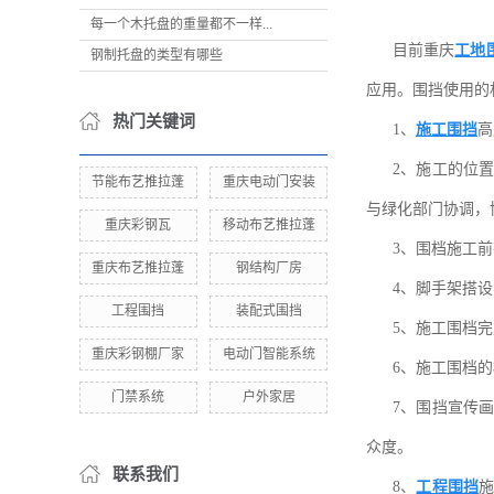
每一个木托盘的重量都不一样...
目前重庆
工地
钢制托盘的类型有哪些
应用。围挡使用的
热门关键词
1、
施工围挡
高
2、施工的位
节能布艺推拉蓬
重庆电动门安装
与绿化部门协调，
重庆彩钢瓦
移动布艺推拉蓬
3、围档施工
重庆布艺推拉蓬
钢结构厂房
4、脚手架搭
工程围挡
装配式围挡
5、施工围档
重庆彩钢棚厂家
电动门智能系统
6、施工围档
门禁系统
户外家居
7、围挡宣传
众度。
联系我们
8、
工程围挡