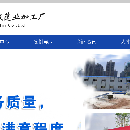
中心
案例展示
新闻资讯
人
围挡
案例展示
公司新闻
彩钢瓦
行业新闻
钢扣板
技术知识
蓬业类
门智能系统
休闲家具
外伞蓬类