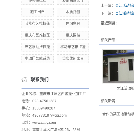
移动推拉蓬
彩钢围挡配件
上一篇：
吴江活动板
施工围档
木质托盘
下一篇：
吴江活动板
最近浏览：
节能布艺推拉蓬
休闲家具
重庆布艺推拉蓬
重庆围挡
相关产品：
布艺移动推拉蓬
移动布艺推拉蓬
电动门智能系统
重庆休闲家具
联系我们
吴江活动
企业名称：重庆市江津区西城蓬业加工厂
电话：023-47561387
相关新闻：
手机：13509499287
合作的某工地活动
邮箱：496773187@qq.com
网址：www.xcpy.com
地址：重庆江津区广法宫街26、28号