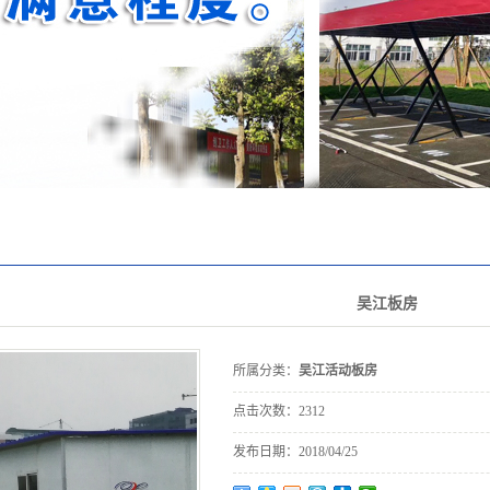
其他
装托架
M包装箱
吴江板房
所属分类：
吴江活动板房
点击次数：
2312
发布日期：
2018/04/25