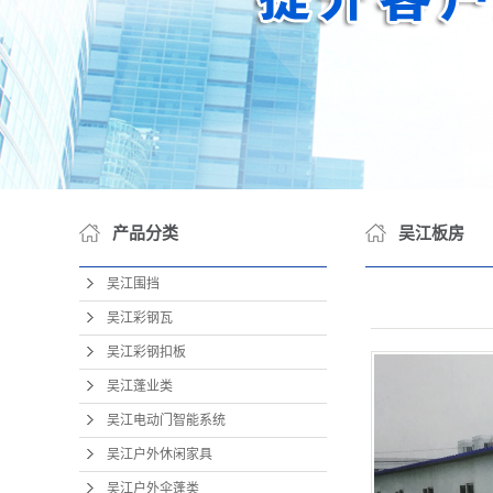
吴江
吴江包
吴江OE
产品分类
吴江板房
吴江围挡
吴江彩钢瓦
吴江彩钢扣板
吴江蓬业类
吴江电动门智能系统
吴江户外休闲家具
吴江户外伞蓬类