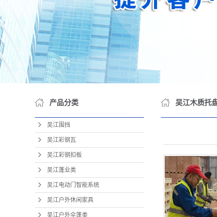
吴江
吴江包
吴江OE
产品分类
吴江木质托
吴江围挡
吴江彩钢瓦
吴江彩钢扣板
吴江蓬业类
吴江电动门智能系统
吴江户外休闲家具
吴江户外伞蓬类