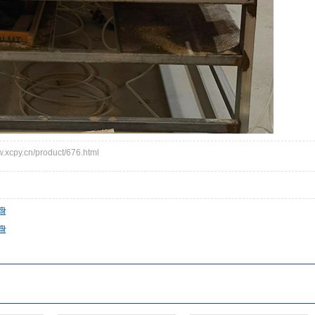
cpy.cn/product/676.html
盘
盘