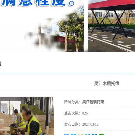
其他
装托架
M包装箱
盘
吴江木质托盘
所属分类：
吴江包装托架
点击次数：
826
发布日期：
2024/03/13