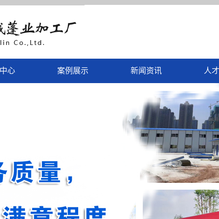
中心
案例展示
新闻资讯
人
围挡
案例展示
公司新闻
彩钢瓦
行业新闻
钢扣板
技术知识
蓬业类
门智能系统
休闲家具
外伞蓬类