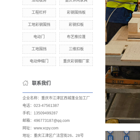
活动板房
重庆休闲家具
工程栏杆
彩钢围挡板
工地彩钢围挡
彩钢扣板
电动门
布艺推拉蓬
工地围挡
三维扣板
电动伸缩门
重庆彩钢棚厂家
联系我们
企业名称：重庆市江津区西城蓬业加工厂
电话：023-47561387
手机：13509499287
邮箱：496773187@qq.com
网址：www.xcpy.com
地址：重庆江津区广法宫街26、28号