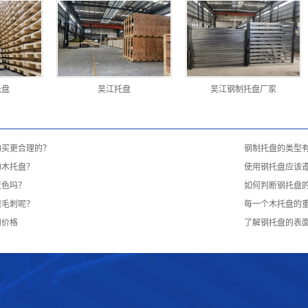
托盘
吴江托盘
吴江钢制托盘厂家
购买更合理的？
钢制托盘的类型
的木托盘？
使用钢托盘应该
变色吗？
如何判断钢托盘
现毛刺呢？
每一个木托盘的
和价格
了解钢托盘的表